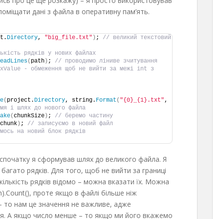
лись про це ще розкажу) – я просто використовував
поміщати дані з файла в оперативну пам’ять.
t.
Directory
, 
"big_file.txt"
)
; 
// великий текстовий 
ькість рядків у нових файлах
eadLines
(
path
)
; 
// проводимо ліниве зчитування
xValue - обмеження щоб не вийти за межі int з 
e
(
project.
Directory
, string.
Format
(
"{0}_{1}.txt"
, 
мя і шлях до нового файла
ake
(
chunkSize
)
; 
// беремо частину
chunk
)
; 
// записуємо в новий файл
мось на новий блок рядків
 спочатку я сформував шлях до великого файла. Я
 багато рядків. Для того, щоб не вийти за границі
 кількість рядків відомо – можна вказати їх. Можна
).Count(), проте якщо в файлі більше ніж
 – то нам це значення не важливе, адже
я. А якщо число менше – то якщо ми його вкажемо