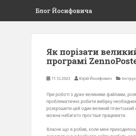
S
Блог Йосифовича
k
i
p
t
o
m
Як порізати велики
a
програмі ZennoPost
i
n
c
11.12.2023
Юрій Йосифович
Інструк
o
n
t
При роботі з дуже великими файлами, розм
e
проблематично робити вибірку необхідних 
n
розкрошити цей один великий гігантський 
t
можна набагато простіше працювати.
Власне що я робив, коли мені приходилось