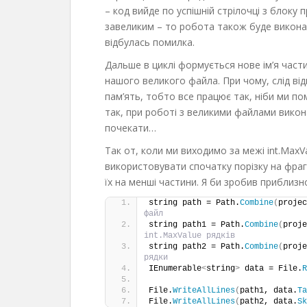
– код вийде по успішній стрілочці з блоку
завеликим – то робота також буде виконан
відбулась помилка.
Дальше в циклі формується нове ім’я част
нашого великого файла. При чому, слід ві
пам’ять, тобто все працює так, ніби ми по
так, при роботі з великими файлами викон
почекати…
Так от, коли ми виходимо за межі int.MaxVa
використовувати спочатку порізку на фраг
їх на менші частини. Я би зробив приблизно
string path = Path.
Combine
(
projec
файл
string path1 = Path.
Combine
(
proje
int.MaxValue рядків
string path2 = Path.
Combine
(
proje
рядки
IEnumerable
<
string
>
 data = File.
R
File.
WriteAllLines
(
path1, data.
Ta
File.
WriteAllLines
(
path2, data.
Sk