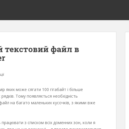
й текстовий файл в
er
ції
ір яких може сягати 100 гігабайт і більше
рядків. Тому появляється необхідність
файл на багато маленьких кусочків, з якими вже
 працювати з списком всіх доменних зон, коли я