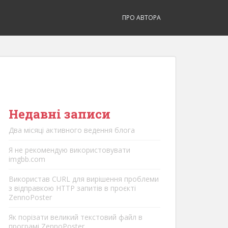
ПРО АВТОРА
Недавні записи
Два місяці активного ведення блога
Я не рекомендую використовувати
imgbb.com
Використав CURL для вирішення проблеми
з відправкою HTTP запитів в проєкті
ZennoPoster
Як порізати великий текстовий файл в
програмі ZennoPoster