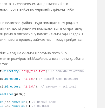
 проєкта в ZennoPoster. Якщо вказати його
ою, проте вийде по червоній стрілочці, ніби
ини великого файла і туди поміщаються рядки з
дмітити, що ці рядки не поміщаються в оперативну
міщаємо в оперативну пам’ять тільки один рядок. І
ання цього процесу займає час – тому прийдеться
lue – тоді на скільки я розумію потрібно
менти розміром int.MaxValue, а вже потім дробити
 так:
t.
Directory
, 
"big_file.txt"
)
; 
// великий текстовий 
ct.
Directory
, 
"1.txt"
)
;
// перший блок розміром 
ct.
Directory
, 
"2.txt"
)
; 
// залишок - всі інші 
eadLines
(
path
)
;
ke
(
int.
MaxValue
))
; 
// перший блок
ip
(
int.
MaxValue
))
; 
// залишок