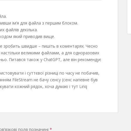
йла.
інивши ім’я для файла з першим блоком.
х файлів декілька.
, кодом який приводив вище.
це зробить швидше – пишіть в коментарях. Чесно
 настільки великими файлами, а для одноразових
тньо. Питався також у ChatGPT, але він рекомендує
истовувати і суттєвої різниці по часу не побачив,
нням FileStream не бачу сенсу (сенс напевне був
кувати кожний рядок, хоча думаю і тут Linq
в’язкові поля позначені
*