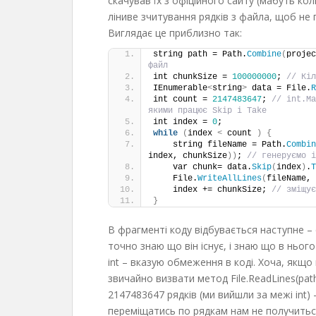
скачував їх з офіційного сайту (мабуть ко
ліниве зчитування рядків з файла, щоб не 
Виглядає це приблизно так:
string path = Path.
Combine
(
projec
файл
int chunkSize = 
100000000
; 
// Кіл
IEnumerable
<
string
>
 data = File.
R
int count = 
2147483647
; 
// int.Ma
якими працює Skip і Take
int index = 
0
;
while
(
index 
<
 count 
)
{
    string fileName = Path.
Combin
index, chunkSize
))
; 
// генеруємо і
    var chunk= data.
Skip
(
index
)
.
T
    File.
WriteAllLines
(
fileName, 
    index += chunkSize; 
// зміщує
}
В фрагменті коду відбувається наступне –
точно знаю що він існує, і знаю що в нього
int – вказую обмеження в коді. Хоча, якщо
звичайно визвати метод File.ReadLines(path
2147483647 рядків (ми вийшли за межі int)
переміщатись по рядкам нам не получитьс