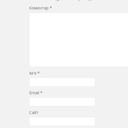
Коментар
*
Ім'я
*
Email
*
Сайт