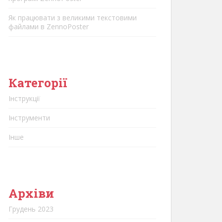
Як працювати з великими текстовими
файлами в ZennoPoster
Категорії
Інструкції
Інструменти
Інше
Архіви
Грудень 2023