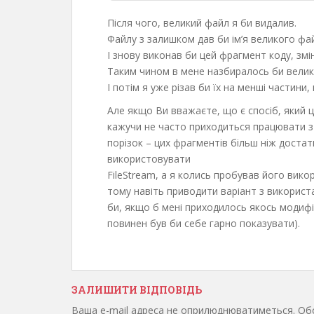
Після чого, великий файл я би видалив.
Файлу з залишком дав би ім’я великого фа
І знову виконав би цей фрагмент коду, зм
Таким чином в мене назбиралось би велики
І потім я уже різав би їх на менші частини
Але якщо Ви вважаєте, що є спосіб, який 
кажучи не часто приходиться працювати з
порізок – цих фрагментів більш ніж доста
використовувати
FileStream, а я колись пробував його викор
тому навіть приводити варіант з використа
би, якщо б мені приходилось якось модифі
повинен був би себе гарно показувати).
ЗАЛИШИТИ ВІДПОВІДЬ
Ваша e-mail адреса не оприлюднюватиметься.
Обо