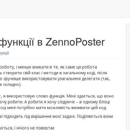
функції в ZennoPoster
рукції
роботу, і менше вникати в те, як саме ця робота
 створити свій клас і методи в загальному коді, після
о зручніше використовувати узагальнені делегати (так,
е складно).
, я використовую слово функція. Мені здається, що воно
очу робити. А робити я хочу слідуюче – в одному блоці
лоці мені потрібно мати можливість визивати цей код.
кі підходять під вирішення моєї задачі. Поділяються вони
ється, і нічого не повертає