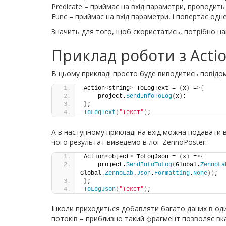
Predicate – приймає на вхід параметри, проводить 
Func – приймає на вхід параметри, і повертає одн
Значить для того, щоб скористатись, потрібно на
Приклад роботи з Acti
В цьому прикладі просто буде виводитись повідом
Action
<
string
>
 ToLogText = 
(
x
)
 =
>{
    project.
SendInfoToLog
(
x
)
;
}
;
ToLogText
(
"Текст"
)
;
А в наступному прикладі на вхід можна подавати вж
чого результат виведемо в лог ZennoPoster:
Action
<
object
>
 ToLogJson = 
(
x
)
 =
>{
    project.
SendInfoToLog
(
Global.
ZennoLa
Global.
ZennoLab
.
Json
.
Formatting
.
None
))
;
}
;
ToLogJson
(
"Текст"
)
;
Інколи приходиться добавляти багато даних в оди
потоків – приблизно такий фрагмент позволяє вка