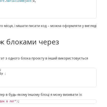
ert
.
SerializeObject
(
x,  
то місця, і мішати писати код – можна оформляти у вигляді
ж блоками через
гат з одного блока проєкту в інший використовується
;
ty 
;
пер в будь-якому іншому блоці я можу визивати їх:
док в лог"
)
;