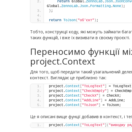
return
 Global.
ZennoLab
.
Json
.
JsonConv
Global.
ZennoLab
.
Json
.
Formatting
.
None
)
;
}
;
return
ToJson
(
"об'єкт"
)
;
Тобто, конструкції коду, які можуть займати бага
таких функцій, і вже їх визивати в своєму проєкті.
Переносимо функції мі
project.Context
Для того, щоб передати такий узагальнений деле
контекст. Виглядає це приблизно так:
project.
Context
[
"ToLogText"
]
 = ToLogText
project.
Context
[
"CheckEmpty"
]
 = CheckEmp
project.
Context
[
"CheckX"
]
 = CheckX;
project.
Context
[
"AddLine"
]
 = AddLine;
project.
Context
[
"ToJson"
]
 = ToJson;
Це я описані вище фунції добавив в контекст, і те
project.
Context
[
"ToLogText"
](
"виводжу ря