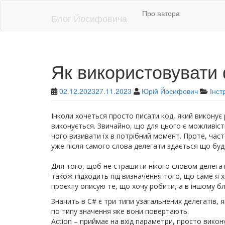
Skip
Про автора
to
Блог Йосифовича
main
content
Як використовувати 
02.12.2023
27.11.2023
Юрій Йосифович
Інст
Інколи хочеться просто писати код, який виконує 
виконується. Звичайно, що для цього є можливість
чого визивати їх в потрібний момент. Проте, част
уже після самого слова делегати здається що буд
Для того, щоб не страшити нікого словом делегат
також підходить під визначення того, що саме я х
проєкту описую те, що хочу робити, а в іншому б
Значить в C# є три типи узагальнених делегатів, я
по типу значення яке вони повертають.
Action – приймає на вхід параметри, просто викону