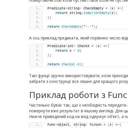
повертаючи true коли пустий і false коли не пустий
Predicate
<
string
>
 CheckEmpty = 
(
x
)
 =
>{
return
 string.
IsNullOrEmpty
(
x
)
;
}
;
return
CheckEmpty
(
"---"
)
;
А ось приклад предиката, який порівнює число відн
Predicate
<
int
>
 CheckX = 
(
x
)
 =
>{
return
 x 
>
0
;
}
;
return
CheckX
(
-5
)
;
Такі фунції зручно використовувати, коли приход
забрати з конструкції все лишнє для кращого розу
Приклад роботи з Func
Частенько буває так, що є необхідність передати 
повернути вже результат в іншому вигляді. Для ц
Нижче приведений код на вхід одержує об’єкт, а на
Func
<
object, string
>
 ToJson = 
(
x
)
 =
>{