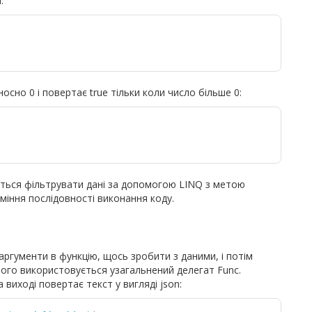
:
осно 0 і повертає true тільки коли число більше 0:
иться фільтрувати дані за допомогою LINQ з метою
міння послідовності виконання коду.
аргументи в функцію, щось зробити з даними, і потім
ього використовується узагальнений делегат Func.
 виході повертає текст у вигляді json: