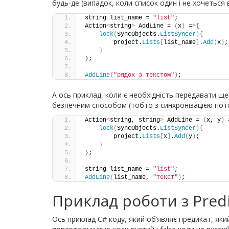
будь-де (випадок, коли список один і не хочеться 
string list_name = 
"list"
;
Action
<
string
>
 AddLine = 
(
x
)
 =
>{
lock
(
SyncObjects.
ListSyncer
){
        project.
Lists
[
list_name
]
.
Add
(
x
)
;
}
}
;
AddLine
(
"рядок з текстом"
)
;
А ось приклад, коли є необхідність передавати ще
безпечним способом (тобто з синхронізацією пото
Action
<
string, string
>
 AddLine = 
(
x, y
)
 
lock
(
SyncObjects.
ListSyncer
){
        project.
Lists
[
x
]
.
Add
(
y
)
;
}
}
;
string list_name = 
"list"
;
AddLine
(
list_name, 
"текст"
)
;
Приклад роботи з Pred
Ось приклад C# коду, який об’являє предикат, яки