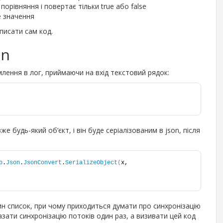
порівняння і повертає тільки true або false
е значення
писати сам код.
on
лення в лог, приймаючи на вхід текстовий рядок:
е будь-який об’єкт, і він буде серіалізованим в json, після
b
.
Json
.
JsonConvert
.
SerializeObject
(
x,  
н список, при чому приходиться думати про синхронізацію
зати синхронізацію потоків один раз, а визивати цей код