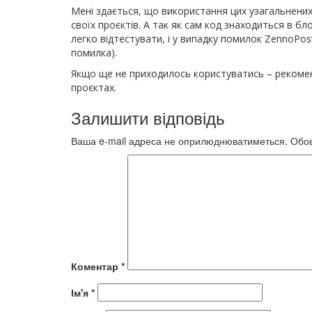
Мені здається, що використання цих узагальнених
своїх проєктів. А так як сам код знаходиться в б
легко відтестувати, і у випадку помилок ZennoPo
помилка).
Якщо ще не приходилось користуватись – рекомен
проєктах.
Залишити відповідь
Ваша e-mail адреса не оприлюднюватиметься.
Обов
Коментар
*
Ім'я
*