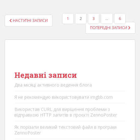
ПАГІНАЦІЯ
1
2
3
…
6
НАСТУПНІ ЗАПИСИ
ЗАПИСІВ
ПОПЕРЕДНІ ЗАПИСИ
Недавні записи
Два місяці активного ведення блога
Я не рекомендую використовувати imgbb.com
Використав CURL для вирішення проблеми з
відправкою HTTP запитів в проєкті ZennoPoster
Як порізати великий текстовий файл в програмі
ZennoPoster