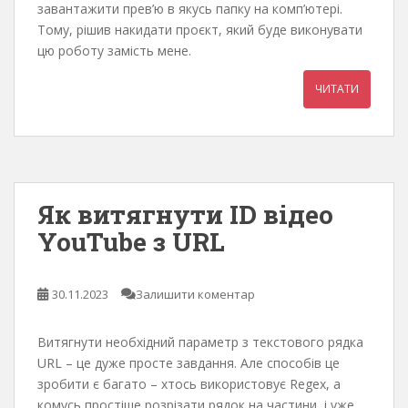
завантажити прев’ю в якусь папку на комп’ютері.
Тому, рішив накидати проєкт, який буде виконувати
цю роботу замість мене.
ЧИТАТИ
Як витягнути ID відео
YouTube з URL
30.11.2023
Залишити коментар
Витягнути необхідний параметр з текстового рядка
URL – це дуже просте завдання. Але способів це
зробити є багато – хтось використовує Regex, а
комусь простіше розрізати рядок на частини, і уже