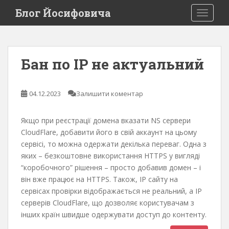
S
Блог Йосифовича
TOGGLE
k
i
p
t
Бан по IP не актуальний
o
m
a
04.12.2023
Залишити коментар
i
n
Якщо при реєстрації домена вказати NS сервери
c
CloudFlare, добавити його в свій аккаунт на цьому
o
сервісі, то можна одержати декілька переваг. Одна з
n
яких – безкоштовне використання HTTPS у вигляді
t
“коробочного” рішення – просто добавив домен – і
e
він вже працює на HTTPS. Також, IP сайту на
n
сервісах провірки відображається не реальний, а IP
t
серверів CloudFlare, що дозволяє користувачам з
інших країн швидше одержувати доступ до контенту.