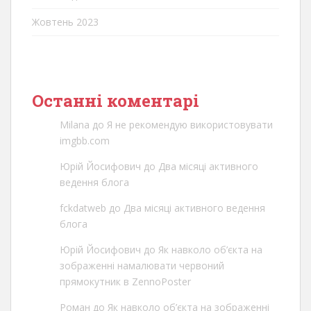
Жовтень 2023
Останні коментарі
Milana
до
Я не рекомендую використовувати
imgbb.com
Юрій Йосифович
до
Два місяці активного
ведення блога
fckdatweb
до
Два місяці активного ведення
блога
Юрій Йосифович
до
Як навколо об’єкта на
зображенні намалювати червоний
прямокутник в ZennoPoster
Роман
до
Як навколо об’єкта на зображенні