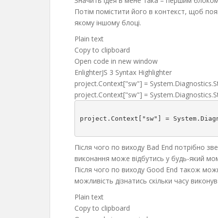
Значить ідея в мене така – першим блоком
Потім помістити його в контекст, щоб поя
якому іншому блоці.
Plain text
Copy to clipboard
Open code in new window
EnlighterJS 3 Syntax Highlighter
project.
Context
[
"sw"
]
= System.
Diagnostics
.
S
project.Context["sw"] = System.Diagnostics.
project.Context["sw"] = System.Diagn
Після чого по виходу Bad End потрібно зве
виконання може відбутись у будь-який мом
Після чого по виходу Good End також мож
можливість дізнатись скільки часу виконув
Plain text
Copy to clipboard