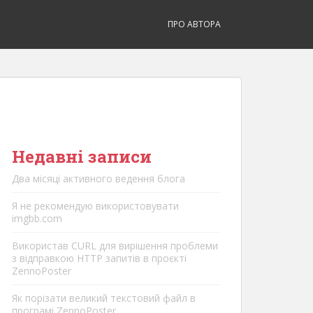
ПРО АВТОРА
Недавні записи
Два місяці активного ведення блога
Я не рекомендую використовувати
imgbb.com
Використав CURL для вирішення проблеми
з відправкою HTTP запитів в проєкті
ZennoPoster
Як порізати великий текстовий файл в
програмі ZennoPoster