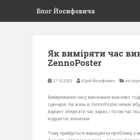
S
Блог Йосифовича
k
i
p
t
o
m
Як виміряти час ви
a
ZennoPoster
i
n
c
27.10.2023
Юрій Йосифович
Інструк
o
n
t
Вимірювання часу виконання важливо тоді
e
сценарія. На жаль в ZennoPoster немає вбу
n
варіант зберігати час зараз, і потім час 
t
корректні значення.
Тому прийдеться вирішувати проблему з в