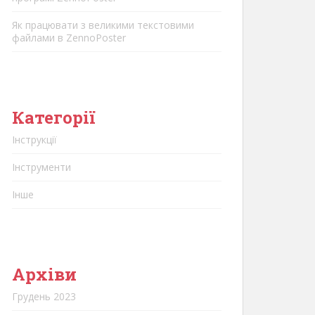
Як працювати з великими текстовими
файлами в ZennoPoster
Категорії
Інструкції
Інструменти
Інше
Архіви
Грудень 2023