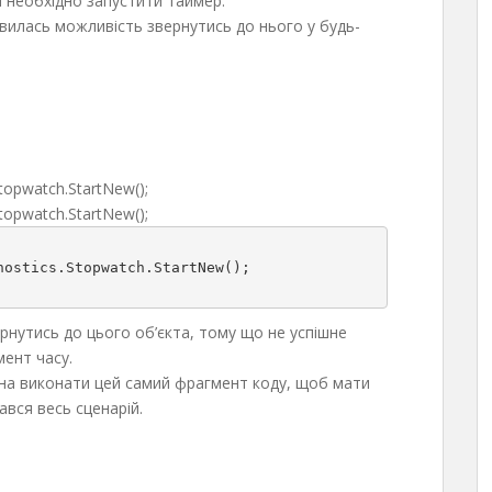
 необхідно запустити таймер.
вилась можливість звернутись до нього у будь-
topwatch
.
StartNew
()
;
Stopwatch.StartNew();
ostics.Stopwatch.StartNew();

рнутись до цього об’єкта, тому що не успішне
ент часу.
на виконати цей самий фрагмент коду, щоб мати
ався весь сценарій.