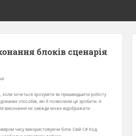
конання блоків сценарія
ції
, коли хочеться зрозуміти як пришвидшити роботу
дованих способів, які б позволили це зробити. А
після виконання не завжди може відображати
иміром часу використовуючи блок Свій C# Код.