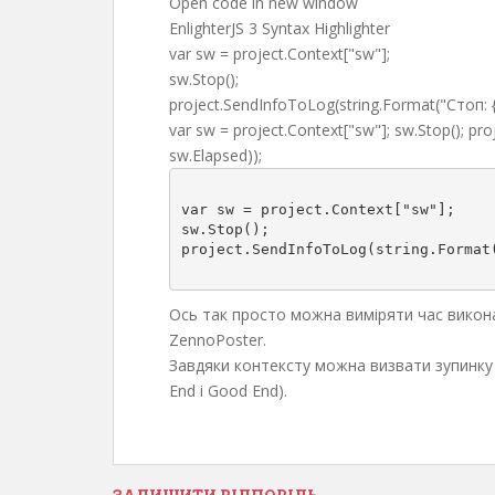
Open code in new window
EnlighterJS 3 Syntax Highlighter
var sw = project.
Context
[
"sw"
]
;
sw.
Stop
()
;
project.
SendInfoToLog
(
string.
Format
(
"Стоп: 
var sw = project.Context["sw"]; sw.Stop(); pr
sw.Elapsed));
var sw = project.Context["sw"];

sw.Stop();

project.SendInfoToLog(string.Format(
Ось так просто можна виміряти час викон
ZennoPoster.
Завдяки контексту можна визвати зупинку в
End і Good End).